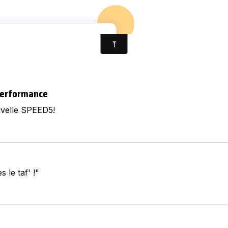
ACCUEI
KITE
 Performance
uvelle SPEED5!
 le taf' !"