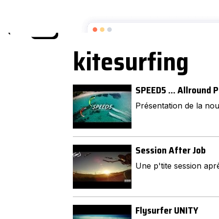
Ecole Kitesurf Snowkite DREAM
kitesurfing
SPEED5 ... Allround
Présentation de la no
Session After Job
Une p'tite session après
Flysurfer UNITY